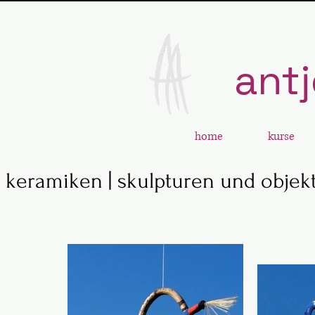
antj
home
kurse
keramiken | skulpturen und objek