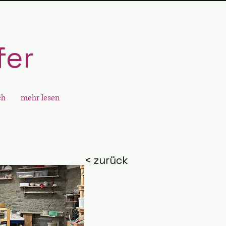
fer
ch
mehr lesen
< zurück