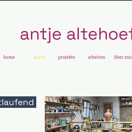
antje altehoe
home
kurse
projekte
arbeiten
über mi
tlaufend