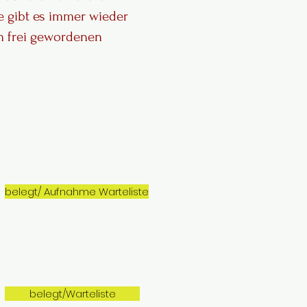
e gibt es immer wieder
n frei gewordenen
belegt/ Aufnahme Warteliste
belegt/Warteliste